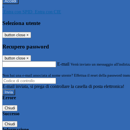
-
Entra con SPID
Entra con CIE
Seleziona utente
button close
×
Recupero password
button close
×
E-mail
Verrà inviato un messaggio all'indirizz
Non hai una e-mail associata al nome utente? Effettua il reset della password tram
E-mail inviata, si prega di controllare la casella di posta elettronica!
Errore
Chiudi
Successo
Chiudi
Informazione