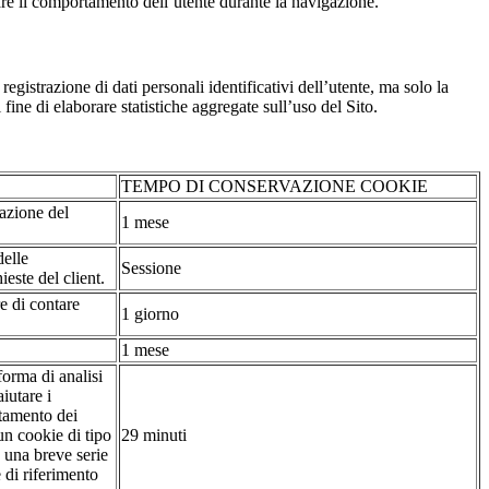
are il comportamento dell’utente durante la navigazione.
strazione di dati personali identificativi dell’utente, ma solo la
fine di elaborare statistiche aggregate sull’uso del Sito.
TEMPO DI CONSERVAZIONE COOKIE
tazione del
1 mese
delle
Sessione
ieste del client.
re di contare
1 giorno
1 mese
forma di analisi
iutare i
rtamento dei
 un cookie di tipo
29 minuti
a una breve serie
e di riferimento