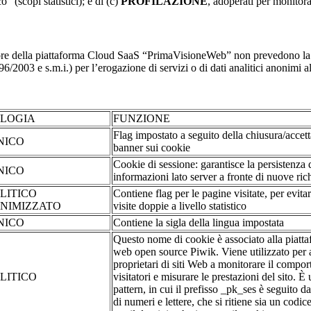
o” (scopi statistici); e di (c)
PROFILAZIONE
, adoperati per monitor
re della piattaforma Cloud SaaS “PrimaVisioneWeb” non prevedono la regi
2003 e s.m.i.) per l’erogazione di servizi o di dati analitici anonimi al 
OLOGIA
FUNZIONE
Flag impostato a seguito della chiusura/accet
NICO
banner sui cookie
Cookie di sessione: garantisce la persistenza 
NICO
informazioni lato server a fronte di nuove rich
LITICO
Contiene flag per le pagine visitate, per evita
NIMIZZATO
visite doppie a livello statistico
NICO
Contiene la sigla della lingua impostata
Questo nome di cookie è associato alla piatta
web open source Piwik. Viene utilizzato per a
proprietari di siti Web a monitorare il compo
LITICO
visitatori e misurare le prestazioni del sito. È
pattern, in cui il prefisso _pk_ses è seguito d
di numeri e lettere, che si ritiene sia un codic