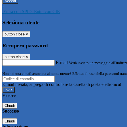
-
Entra con SPID
Entra con CIE
Seleziona utente
button close
×
Recupero password
button close
×
E-mail
Verrà inviato un messaggio all'indirizz
Non hai una e-mail associata al nome utente? Effettua il reset della password tram
E-mail inviata, si prega di controllare la casella di posta elettronica!
Errore
Chiudi
Successo
Chiudi
Informazione