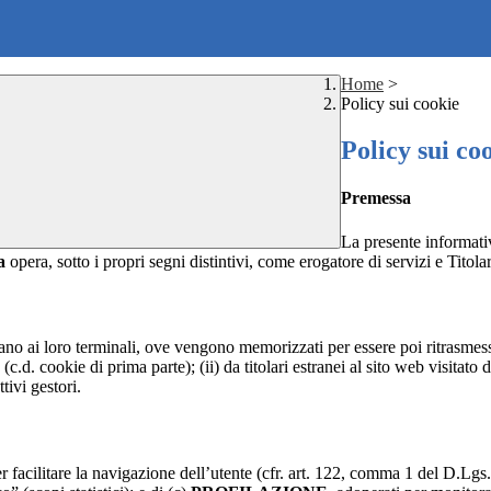
Home
>
Policy sui cookie
Policy sui co
Premessa
La presente informativ
a
opera, sotto i propri segni distintivi, come erogatore di servizi e Titola
nviano ai loro terminali, ove vengono memorizzati per essere poi ritrasmessi
(c.d. cookie di prima parte); (ii) da titolari estranei al sito web visitato 
tivi gestori.
r facilitare la navigazione dell’utente (cfr. art. 122, comma 1 del D.Lgs