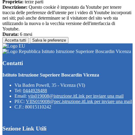
Proprieta:
terze parti
Descrizione:
Questo cookie è impostato da Youtube per tenere
traccia delle preferenze dell'utente per i video di Youtube incorporati
nei siti; può anche determinare se il visitatore del sito web sta
utilizzando la nuova o la vecchia versione dell'interfaccia di
Youtube.
Durata:
6 mesi
Accetta tutti
Salva le preferenze
Istituto Istruzione Superiore Boscardin Vicenza
Contatti
Istituto Istruzione Superiore Boscardin Vicenza
Via Baden Powell, 35 - Vicenza (VI)
Tel:
0444928488
Email:
viis019008@istruzione.it
Link per inviare una mail
PEC:
VIIS019008@pec.istruzione.it
Link per inviare una mail
C.F.: 80015110242
Sezione Link Utili