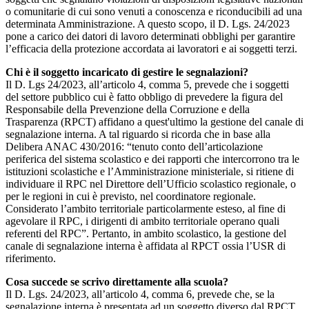
o comunitarie di cui sono venuti a conoscenza e riconducibili ad una
determinata Amministrazione. A questo scopo, il D. Lgs. 24/2023
pone a carico dei datori di lavoro determinati obblighi per garantire
l’efficacia della protezione accordata ai lavoratori e ai soggetti terzi.
Chi è il soggetto incaricato di gestire le segnalazioni?
Il D. Lgs 24/2023, all’articolo 4, comma 5, prevede che i soggetti
del settore pubblico cui è fatto obbligo di prevedere la figura del
Responsabile della Prevenzione della Corruzione e della
Trasparenza (RPCT) affidano a quest'ultimo la gestione del canale di
segnalazione interna. A tal riguardo si ricorda che in base alla
Delibera ANAC 430/2016: “tenuto conto dell’articolazione
periferica del sistema scolastico e dei rapporti che intercorrono tra le
istituzioni scolastiche e l’Amministrazione ministeriale, si ritiene di
individuare il RPC nel Direttore dell’Ufficio scolastico regionale, o
per le regioni in cui è previsto, nel coordinatore regionale.
Considerato l’ambito territoriale particolarmente esteso, al fine di
agevolare il RPC, i dirigenti di ambito territoriale operano quali
referenti del RPC”. Pertanto, in ambito scolastico, la gestione del
canale di segnalazione interna è affidata al RPCT ossia l’USR di
riferimento.
Cosa succede se scrivo direttamente alla scuola?
Il D. Lgs. 24/2023, all’articolo 4, comma 6, prevede che, se la
segnalazione interna è presentata ad un soggetto diverso dal RPCT