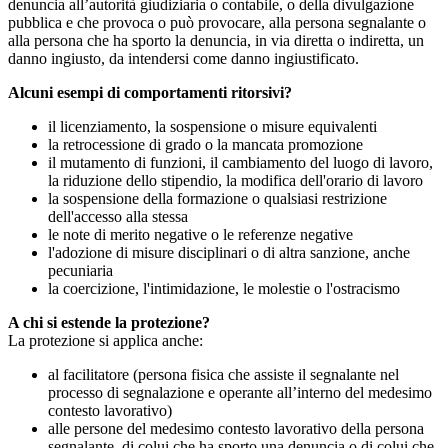
denuncia all’autorità giudiziaria o contabile, o della divulgazione
pubblica e che provoca o può provocare, alla persona segnalante o
alla persona che ha sporto la denuncia, in via diretta o indiretta, un
danno ingiusto, da intendersi come danno ingiustificato.
Alcuni esempi di comportamenti ritorsivi?
il licenziamento, la sospensione o misure equivalenti
la retrocessione di grado o la mancata promozione
il mutamento di funzioni, il cambiamento del luogo di lavoro,
la riduzione dello stipendio, la modifica dell'orario di lavoro
la sospensione della formazione o qualsiasi restrizione
dell'accesso alla stessa
le note di merito negative o le referenze negative
l'adozione di misure disciplinari o di altra sanzione, anche
pecuniaria
la coercizione, l'intimidazione, le molestie o l'ostracismo
A chi si estende la protezione?
La protezione si applica anche:
al facilitatore (persona fisica che assiste il segnalante nel
processo di segnalazione e operante all’interno del medesimo
contesto lavorativo)
alle persone del medesimo contesto lavorativo della persona
segnalante, di colui che ha sporto una denuncia o di colui che