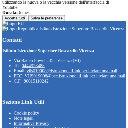
utilizzando la nuova o la vecchia versione dell'interfaccia di
Youtube.
Durata:
6 mesi
Accetta tutti
Salva le preferenze
Istituto Istruzione Superiore Boscardin Vicenza
Contatti
Istituto Istruzione Superiore Boscardin Vicenza
Via Baden Powell, 35 - Vicenza (VI)
Tel:
0444928488
Email:
viis019008@istruzione.it
Link per inviare una mail
PEC:
VIIS019008@pec.istruzione.it
Link per inviare una mail
C.F.: 80015110242
Sezione Link Utili
Cookie policy
Note legali
Informativa Privacy