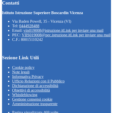
Contatti
Istituto Istruzione Superiore Boscardin Vicenza
Via Baden Powell, 35 - Vicenza (VI)
Tel:
0444928488
Email:
viis019008@istruzione.it
Link per inviare una mail
PEC:
VIIS019008@pec.istruzione.it
Link per inviare una mail
C.F.: 80015110242
Sezione Link Utili
Cookie policy
Note legali
Informativa Privacy
Ufficio Relazioni con il Pubblico
Dichiarazione di accessibilità
Obiettivi di accessibilità
Whistleblowing
Gestione consensi cookie
Amministrazione trasparente
Pagina visualizzata
469
volte