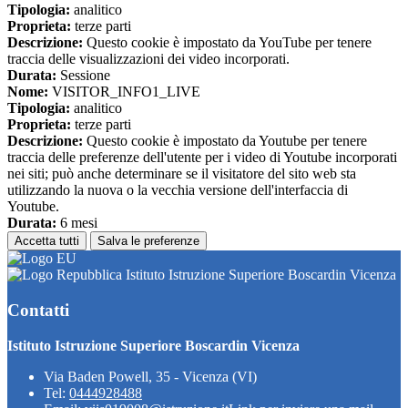
Tipologia:
analitico
Proprieta:
terze parti
Descrizione:
Questo cookie è impostato da YouTube per tenere
traccia delle visualizzazioni dei video incorporati.
Durata:
Sessione
Nome:
VISITOR_INFO1_LIVE
Tipologia:
analitico
Proprieta:
terze parti
Descrizione:
Questo cookie è impostato da Youtube per tenere
traccia delle preferenze dell'utente per i video di Youtube incorporati
nei siti; può anche determinare se il visitatore del sito web sta
utilizzando la nuova o la vecchia versione dell'interfaccia di
Youtube.
Durata:
6 mesi
Accetta tutti
Salva le preferenze
Istituto Istruzione Superiore Boscardin Vicenza
Contatti
Istituto Istruzione Superiore Boscardin Vicenza
Via Baden Powell, 35 - Vicenza (VI)
Tel:
0444928488