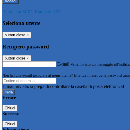
-
Entra con SPID
Entra con CIE
Seleziona utente
button close
×
Recupero password
button close
×
E-mail
Verrà inviato un messaggio all'indirizz
Non hai una e-mail associata al nome utente? Effettua il reset della password tram
E-mail inviata, si prega di controllare la casella di posta elettronica!
Errore
Chiudi
Successo
Chiudi
Informazione