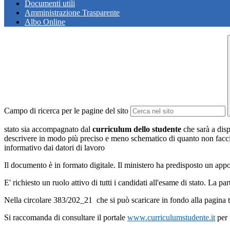
Documenti utili
Amministrazione Trasparente
Albo Online
Campo di ricerca per le pagine del sito
stato sia accompagnato dal
curriculum dello studente
che sarà a dis
descrivere in modo più preciso e meno schematico di quanto non faccia
informativo dai datori di lavoro
Il documento è in formato digitale. Il ministero ha predisposto un app
E' richiesto un ruolo attivo di tutti i candidati all'esame di stato. La
Nella circolare 383/202_21 che si può scaricare in fondo alla pagina t
Si raccomanda di consultare il portale
www.curriculumstudente.it
per 