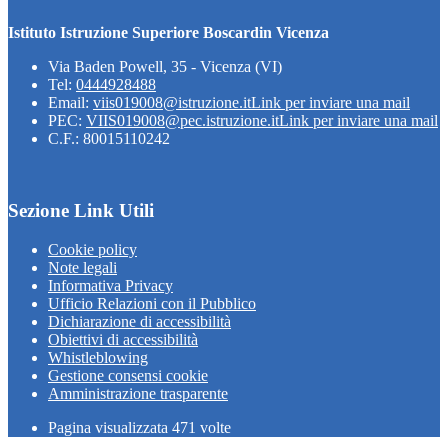
Istituto Istruzione Superiore Boscardin Vicenza
Via Baden Powell, 35 - Vicenza (VI)
Tel:
0444928488
Email:
viis019008@istruzione.it
Link per inviare una mail
PEC:
VIIS019008@pec.istruzione.it
Link per inviare una mail
C.F.: 80015110242
Sezione Link Utili
Cookie policy
Note legali
Informativa Privacy
Ufficio Relazioni con il Pubblico
Dichiarazione di accessibilità
Obiettivi di accessibilità
Whistleblowing
Gestione consensi cookie
Amministrazione trasparente
Pagina visualizzata
471
volte