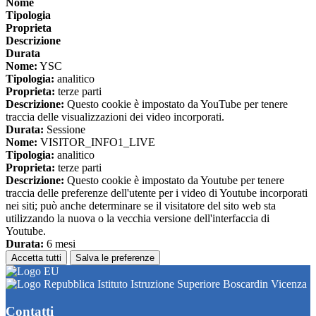
Nome
Tipologia
Proprieta
Descrizione
Durata
Nome:
YSC
Tipologia:
analitico
Proprieta:
terze parti
Descrizione:
Questo cookie è impostato da YouTube per tenere
traccia delle visualizzazioni dei video incorporati.
Durata:
Sessione
Nome:
VISITOR_INFO1_LIVE
Tipologia:
analitico
Proprieta:
terze parti
Descrizione:
Questo cookie è impostato da Youtube per tenere
traccia delle preferenze dell'utente per i video di Youtube incorporati
nei siti; può anche determinare se il visitatore del sito web sta
utilizzando la nuova o la vecchia versione dell'interfaccia di
Youtube.
Durata:
6 mesi
Accetta tutti
Salva le preferenze
Istituto Istruzione Superiore Boscardin Vicenza
Contatti