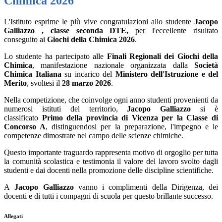
Chimica 2026
L'Istituto esprime le più vive congratulazioni allo studente
Jacopo
Galliazzo , classe seconda DTE,
per l'eccellente risultato
conseguito ai
Giochi della Chimica 2026
.
Lo studente ha partecipato alle
Finali Regionali dei Giochi della
Chimica
, manifestazione nazionale organizzata dalla
Società
Chimica Italiana
su incarico del
Ministero dell'Istruzione e del
Merito
, svoltesi il
28 marzo 2026
.
Nella competizione, che coinvolge ogni anno studenti provenienti da
numerosi istituti del territorio,
Jacopo Galliazzo
si è
classificato
Primo della provincia di Vicenza per la Classe di
Concorso A
, distinguendosi per la preparazione, l'impegno e le
competenze dimostrate nel campo delle scienze chimiche.
Questo importante traguardo rappresenta motivo di orgoglio per tutta
la comunità scolastica e testimonia il valore del lavoro svolto dagli
studenti e dai docenti nella promozione delle discipline scientifiche.
A
Jacopo Galliazzo
vanno i complimenti della Dirigenza, dei
docenti e di tutti i compagni di scuola per questo brillante successo.
Allegati