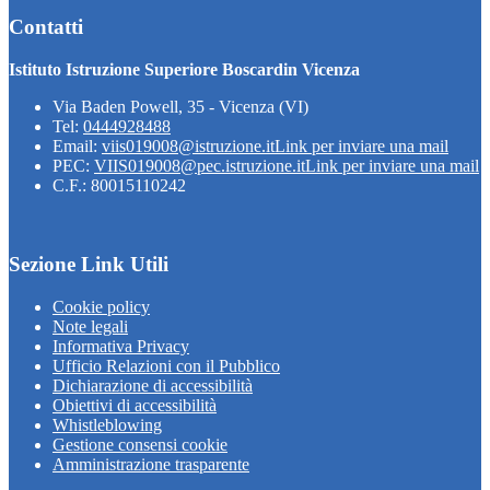
Contatti
Istituto Istruzione Superiore Boscardin Vicenza
Via Baden Powell, 35 - Vicenza (VI)
Tel:
0444928488
Email:
viis019008@istruzione.it
Link per inviare una mail
PEC:
VIIS019008@pec.istruzione.it
Link per inviare una mail
C.F.: 80015110242
Sezione Link Utili
Cookie policy
Note legali
Informativa Privacy
Ufficio Relazioni con il Pubblico
Dichiarazione di accessibilità
Obiettivi di accessibilità
Whistleblowing
Gestione consensi cookie
Amministrazione trasparente