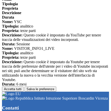
Tipologia
Proprieta
Descrizione
Durata
Nome:
YSC
Tipologia:
analitico
Proprieta:
terze parti
Descrizione:
Questo cookie è impostato da YouTube per tenere
traccia delle visualizzazioni dei video incorporati.
Durata:
Sessione
Nome:
VISITOR_INFO1_LIVE
Tipologia:
analitico
Proprieta:
terze parti
Descrizione:
Questo cookie è impostato da Youtube per tenere
traccia delle preferenze dell'utente per i video di Youtube incorporati
nei siti; può anche determinare se il visitatore del sito web sta
utilizzando la nuova o la vecchia versione dell'interfaccia di
Youtube.
Durata:
6 mesi
Accetta tutti
Salva le preferenze
Istituto Istruzione Superiore Boscardin Vicenza
Contatti