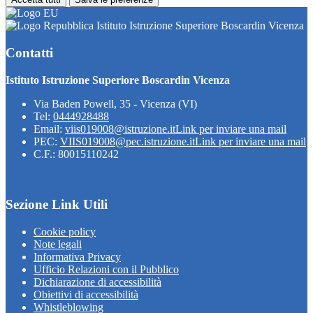
Istituto Istruzione Superiore Boscardin Vicenza
Contatti
Istituto Istruzione Superiore Boscardin Vicenza
Via Baden Powell, 35 - Vicenza (VI)
Tel:
0444928488
Email:
viis019008@istruzione.it
Link per inviare una mail
PEC:
VIIS019008@pec.istruzione.it
Link per inviare una mail
C.F.: 80015110242
Sezione Link Utili
Cookie policy
Note legali
Informativa Privacy
Ufficio Relazioni con il Pubblico
Dichiarazione di accessibilità
Obiettivi di accessibilità
Whistleblowing