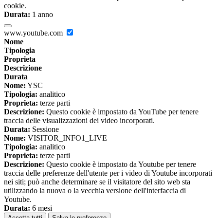
cookie.
Durata:
1 anno
www.youtube.com
Nome
Tipologia
Proprieta
Descrizione
Durata
Nome:
YSC
Tipologia:
analitico
Proprieta:
terze parti
Descrizione:
Questo cookie è impostato da YouTube per tenere
traccia delle visualizzazioni dei video incorporati.
Durata:
Sessione
Nome:
VISITOR_INFO1_LIVE
Tipologia:
analitico
Proprieta:
terze parti
Descrizione:
Questo cookie è impostato da Youtube per tenere
traccia delle preferenze dell'utente per i video di Youtube incorporati
nei siti; può anche determinare se il visitatore del sito web sta
utilizzando la nuova o la vecchia versione dell'interfaccia di
Youtube.
Durata:
6 mesi
Accetta tutti
Salva le preferenze