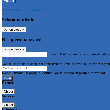
-
Entra con SPID
Entra con CIE
Seleziona utente
button close
×
Recupero password
button close
×
E-mail
Verrà inviato un messaggio all'indirizz
Non hai una e-mail associata al nome utente? Effettua il reset della password tram
E-mail inviata, si prega di controllare la casella di posta elettronica!
Errore
Chiudi
Successo
Chiudi
Informazione