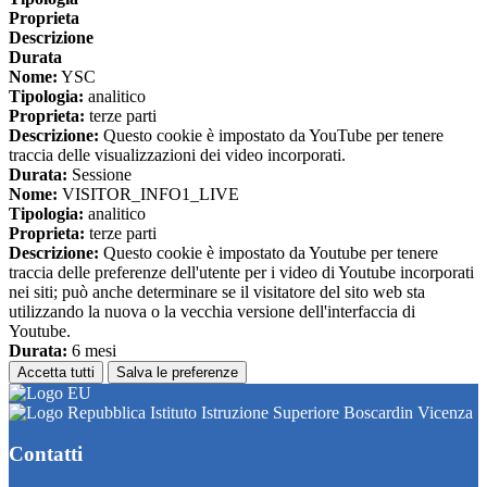
Proprieta
Descrizione
Durata
Nome:
YSC
Tipologia:
analitico
Proprieta:
terze parti
Descrizione:
Questo cookie è impostato da YouTube per tenere
traccia delle visualizzazioni dei video incorporati.
Durata:
Sessione
Nome:
VISITOR_INFO1_LIVE
Tipologia:
analitico
Proprieta:
terze parti
Descrizione:
Questo cookie è impostato da Youtube per tenere
traccia delle preferenze dell'utente per i video di Youtube incorporati
nei siti; può anche determinare se il visitatore del sito web sta
utilizzando la nuova o la vecchia versione dell'interfaccia di
Youtube.
Durata:
6 mesi
Accetta tutti
Salva le preferenze
Istituto Istruzione Superiore Boscardin Vicenza
Contatti