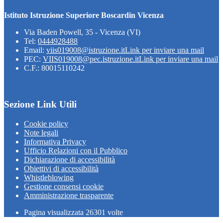
Istituto Istruzione Superiore Boscardin Vicenza
Via Baden Powell, 35 - Vicenza (VI)
Tel:
0444928488
Email:
viis019008@istruzione.it
Link per inviare una mail
PEC:
VIIS019008@pec.istruzione.it
Link per inviare una mail
C.F.: 80015110242
Sezione Link Utili
Cookie policy
Note legali
Informativa Privacy
Ufficio Relazioni con il Pubblico
Dichiarazione di accessibilità
Obiettivi di accessibilità
Whistleblowing
Gestione consensi cookie
Amministrazione trasparente
Pagina visualizzata
26301
volte