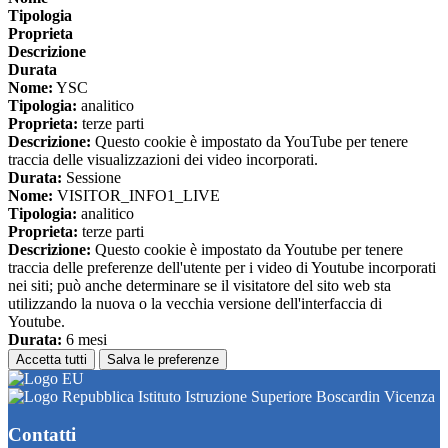
Tipologia
Proprieta
Descrizione
Durata
Nome:
YSC
Tipologia:
analitico
Proprieta:
terze parti
Descrizione:
Questo cookie è impostato da YouTube per tenere
traccia delle visualizzazioni dei video incorporati.
Durata:
Sessione
Nome:
VISITOR_INFO1_LIVE
Tipologia:
analitico
Proprieta:
terze parti
Descrizione:
Questo cookie è impostato da Youtube per tenere
traccia delle preferenze dell'utente per i video di Youtube incorporati
nei siti; può anche determinare se il visitatore del sito web sta
utilizzando la nuova o la vecchia versione dell'interfaccia di
Youtube.
Durata:
6 mesi
Accetta tutti
Salva le preferenze
Istituto Istruzione Superiore Boscardin Vicenza
Contatti