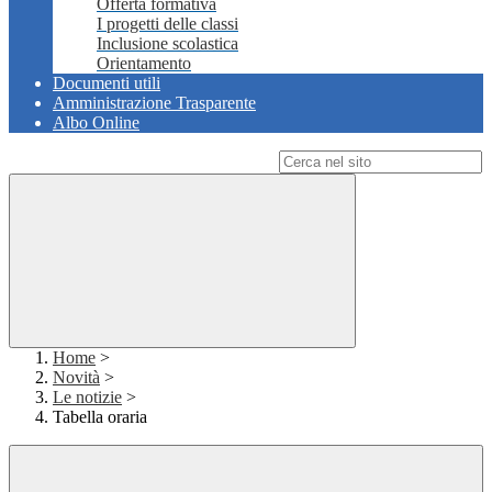
Offerta formativa
I progetti delle classi
Inclusione scolastica
Orientamento
Documenti utili
Amministrazione Trasparente
Albo Online
Campo di ricerca per le pagine del sito
Home
>
Novità
>
Le notizie
>
Tabella oraria