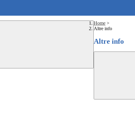
Home
>
Altre info
Altre info