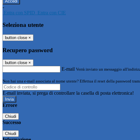
-
Entra con SPID
Entra con CIE
Seleziona utente
button close
×
Recupero password
button close
×
E-mail
Verrà inviato un messaggio all'indirizz
Non hai una e-mail associata al nome utente? Effettua il reset della password tram
E-mail inviata, si prega di controllare la casella di posta elettronica!
Errore
Chiudi
Successo
Chiudi
Informazione