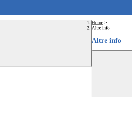
Home
>
Altre info
Altre info