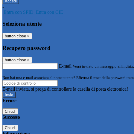
-
Entra con SPID
Entra con CIE
Seleziona utente
button close
×
Recupero password
button close
×
E-mail
Verrà inviato un messaggio all'indirizz
Non hai una e-mail associata al nome utente? Effettua il reset della password tram
E-mail inviata, si prega di controllare la casella di posta elettronica!
Errore
Chiudi
Successo
Chiudi
Informazione