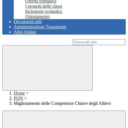
Offerta formativa
I progetti delle classi
Inclusione scolastica
Orientamento
Documenti utili
Amministrazione Trasparente
Albo Online
Campo di ricerca per le pagine del sito
Home
>
PON
>
Miglioramento delle Competenze Chiave degli Allievi