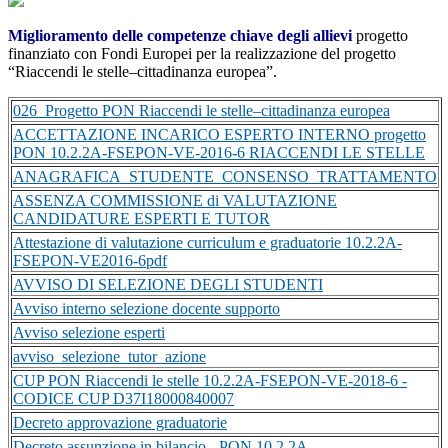
Miglioramento delle competenze chiave degli allievi
progetto
finanziato con Fondi Europei per la realizzazione del progetto
“Riaccendi le stelle–cittadinanza europea”.
026_Progetto PON Riaccendi le stelle–cittadinanza europea
ACCETTAZIONE INCARICO ESPERTO INTERNO progetto
PON 10.2.2A-FSEPON-VE-2016-6 RIACCENDI LE STELLE
ANAGRAFICA_STUDENTE_CONSENSO_TRATTAMENTO
ASSENZA COMMISSIONE di VALUTAZIONE
CANDIDATURE ESPERTI E TUTOR
Attestazione di valutazione curriculum e graduatorie 10.2.2A-
FSEPON-VE2016-6pdf
AVVISO DI SELEZIONE DEGLI STUDENTI
Avviso interno selezione docente supporto
Avviso selezione esperti
avviso_selezione_tutor_azione
CUP PON Riaccendi le stelle 10.2.2A-FSEPON-VE-2018-6 -
CODICE CUP D37I18000840007
Decreto approvazione graduatorie
Decreto assunzione in bilancio - PON 10.2.2A