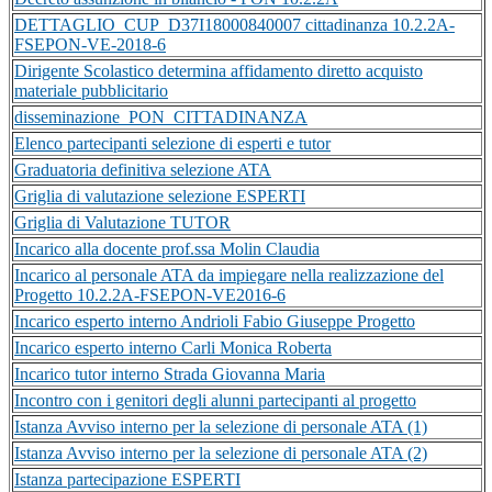
DETTAGLIO_CUP_D37I18000840007 cittadinanza 10.2.2A-
FSEPON-VE-2018-6
Dirigente Scolastico determina affidamento diretto acquisto
materiale pubblicitario
disseminazione_PON_CITTADINANZA
Elenco partecipanti selezione di esperti e tutor
Graduatoria definitiva selezione ATA
Griglia di valutazione selezione ESPERTI
Griglia di Valutazione TUTOR
Incarico alla docente prof.ssa Molin Claudia
Incarico al personale ATA da impiegare nella realizzazione del
Progetto 10.2.2A-FSEPON-VE2016-6
Incarico esperto interno Andrioli Fabio Giuseppe Progetto
Incarico esperto interno Carli Monica Roberta
Incarico tutor interno Strada Giovanna Maria
Incontro con i genitori degli alunni partecipanti al progetto
Istanza Avviso interno per la selezione di personale ATA (1)
Istanza Avviso interno per la selezione di personale ATA (2)
Istanza partecipazione ESPERTI