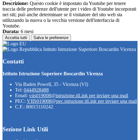
Descrizione:
Questo cookie è impostato da Youtube per tenere
traccia delle preferenze dell'utente per i video di Youtube incorporati
nei siti; può anche determinare se il visitatore del sito web sta
utilizzando la nuova o la vecchia versione dell'interfaccia di
Youtube.
Durata:
6 mesi
Accetta tutti
Salva le preferenze
Istituto Istruzione Superiore Boscardin Vicenza
Contatti
Istituto Istruzione Superiore Boscardin Vicenza
Via Baden Powell, 35 - Vicenza (VI)
Tel:
0444928488
Email:
viis019008@istruzione.it
Link per inviare una mail
PEC:
VIIS019008@pec.istruzione.it
Link per inviare una mail
C.F.: 80015110242
Sezione Link Utili