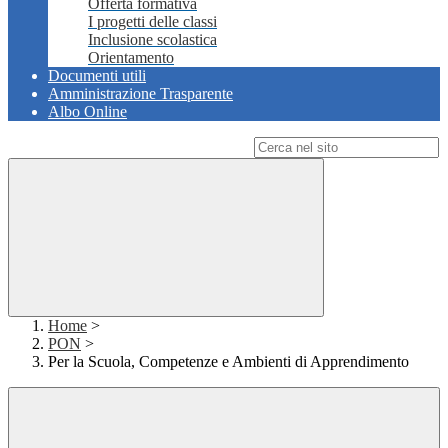
Offerta formativa
I progetti delle classi
Inclusione scolastica
Orientamento
Documenti utili
Amministrazione Trasparente
Albo Online
Campo di ricerca per le pagine del sito
Home
>
PON
>
Per la Scuola, Competenze e Ambienti di Apprendimento