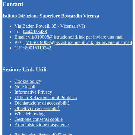
Contatti
Istituto Istruzione Superiore Boscardin Vicenza
Via Baden Powell, 35 - Vicenza (VI)
Tel:
0444928488
Email:
viis019008@istruzione.it
Link per inviare una mail
PEC:
VIIS019008@pec.istruzione.it
Link per inviare una mail
C.F.: 80015110242
Sezione Link Utili
Cookie policy
Note legali
Informativa Privacy
Ufficio Relazioni con il Pubblico
Dichiarazione di accessibilità
Obiettivi di accessibilità
Whistleblowing
Gestione consensi cookie
Amministrazione trasparente
Pagina visualizzata
4947
volte