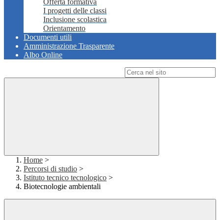
Offerta formativa
I progetti delle classi
Inclusione scolastica
Orientamento
Documenti utili
Amministrazione Trasparente
Albo Online
Campo di ricerca per le pagine del sito
Home
>
Percorsi di studio
>
Istituto tecnico tecnologico
>
Biotecnologie ambientali