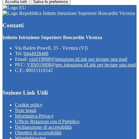
Accetta tutti
Salva le preferenze
Istituto Istruzione Superiore Boscardin Vicenza
Contatti
Istituto Istruzione Superiore Boscardin Vicenza
Via Baden Powell, 35 - Vicenza (VI)
Tel:
0444928488
Email:
viis019008@istruzione.it
Link per inviare una mail
PEC:
VIIS019008@pec.istruzione.it
Link per inviare una mail
C.F.: 80015110242
Sezione Link Utili
Cookie policy
Note legali
Informativa Privacy
Ufficio Relazioni con il Pubblico
Dichiarazione di accessibilità
Obiettivi di accessibilità
Whistleblowing