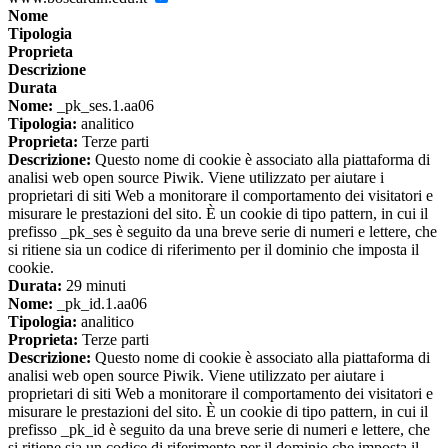
Nome
Tipologia
Proprieta
Descrizione
Durata
Nome:
_pk_ses.1.aa06
Tipologia:
analitico
Proprieta:
Terze parti
Descrizione:
Questo nome di cookie è associato alla piattaforma di
analisi web open source Piwik. Viene utilizzato per aiutare i
proprietari di siti Web a monitorare il comportamento dei visitatori e
misurare le prestazioni del sito. È un cookie di tipo pattern, in cui il
prefisso _pk_ses è seguito da una breve serie di numeri e lettere, che
si ritiene sia un codice di riferimento per il dominio che imposta il
cookie.
Durata:
29 minuti
Nome:
_pk_id.1.aa06
Tipologia:
analitico
Proprieta:
Terze parti
Descrizione:
Questo nome di cookie è associato alla piattaforma di
analisi web open source Piwik. Viene utilizzato per aiutare i
proprietari di siti Web a monitorare il comportamento dei visitatori e
misurare le prestazioni del sito. È un cookie di tipo pattern, in cui il
prefisso _pk_id è seguito da una breve serie di numeri e lettere, che
si ritiene sia un codice di riferimento per il dominio che imposta il