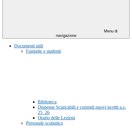
Menu di
navigazione
Documenti utili
Famiglie e studenti
Biblioteca
Dispense Scaricabili e consigli nuovi iscritti a.s.
25_26
Orario delle Lezioni
Personale scolastico