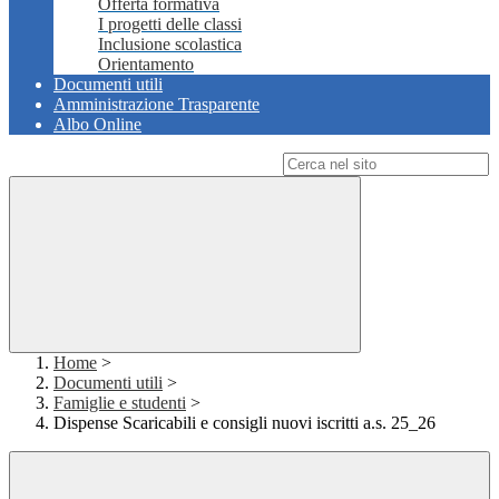
Offerta formativa
I progetti delle classi
Inclusione scolastica
Orientamento
Documenti utili
Amministrazione Trasparente
Albo Online
Campo di ricerca per le pagine del sito
Home
>
Documenti utili
>
Famiglie e studenti
>
Dispense Scaricabili e consigli nuovi iscritti a.s. 25_26