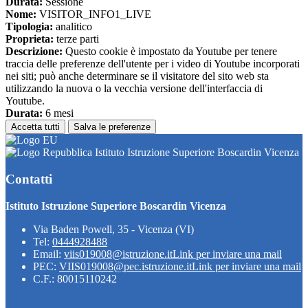
Durata:
Sessione
Nome:
VISITOR_INFO1_LIVE
Tipologia:
analitico
Proprieta:
terze parti
Descrizione:
Questo cookie è impostato da Youtube per tenere
traccia delle preferenze dell'utente per i video di Youtube incorporati
nei siti; può anche determinare se il visitatore del sito web sta
utilizzando la nuova o la vecchia versione dell'interfaccia di
Youtube.
Durata:
6 mesi
Accetta tutti
Salva le preferenze
Istituto Istruzione Superiore Boscardin Vicenza
Contatti
Istituto Istruzione Superiore Boscardin Vicenza
Via Baden Powell, 35 - Vicenza (VI)
Tel:
0444928488
Email:
viis019008@istruzione.it
Link per inviare una mail
PEC:
VIIS019008@pec.istruzione.it
Link per inviare una mail
C.F.: 80015110242