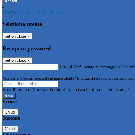
-
Entra con SPID
Entra con CIE
Seleziona utente
button close
×
Recupero password
button close
×
E-mail
Verrà inviato un messaggio all'indirizz
Non hai una e-mail associata al nome utente? Effettua il reset della password tram
E-mail inviata, si prega di controllare la casella di posta elettronica!
Errore
Chiudi
Successo
Chiudi
Informazione