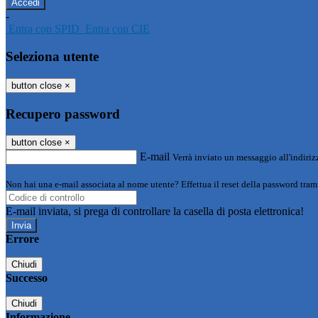
-
Entra con SPID
Entra con CIE
Seleziona utente
button close
×
Recupero password
button close
×
E-mail
Verrà inviato un messaggio all'indirizz
Non hai una e-mail associata al nome utente? Effettua il reset della password tram
E-mail inviata, si prega di controllare la casella di posta elettronica!
Errore
Chiudi
Successo
Chiudi
Informazione