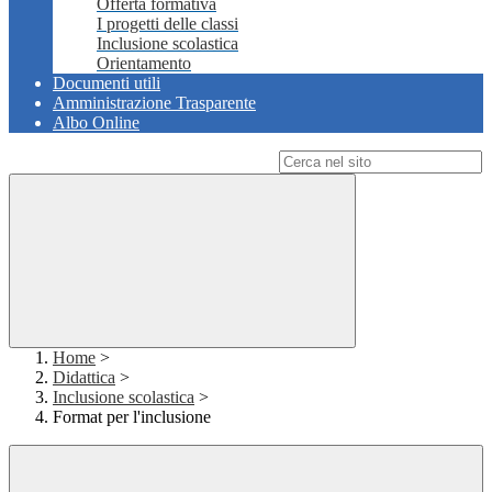
Offerta formativa
I progetti delle classi
Inclusione scolastica
Orientamento
Documenti utili
Amministrazione Trasparente
Albo Online
Campo di ricerca per le pagine del sito
Home
>
Didattica
>
Inclusione scolastica
>
Format per l'inclusione