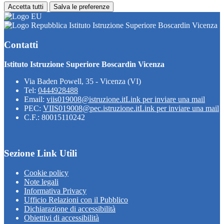
Accetta tutti
Salva le preferenze
Istituto Istruzione Superiore Boscardin Vicenza
Contatti
Istituto Istruzione Superiore Boscardin Vicenza
Via Baden Powell, 35 - Vicenza (VI)
Tel:
0444928488
Email:
viis019008@istruzione.it
Link per inviare una mail
PEC:
VIIS019008@pec.istruzione.it
Link per inviare una mail
C.F.: 80015110242
Sezione Link Utili
Cookie policy
Note legali
Informativa Privacy
Ufficio Relazioni con il Pubblico
Dichiarazione di accessibilità
Obiettivi di accessibilità