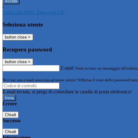
-
Entra con SPID
Entra con CIE
Seleziona utente
button close
×
Recupero password
button close
×
E-mail
Verrà inviato un messaggio all'indirizz
Non hai una e-mail associata al nome utente? Effettua il reset della password tram
E-mail inviata, si prega di controllare la casella di posta elettronica!
Errore
Chiudi
Successo
Chiudi
Informazione