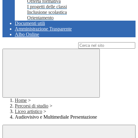
Offerta formativa
I progetti delle classi
Inclusione scolastica
Orientamento
Documenti utili
Amministrazione Trasparente
Albo Online
Campo di ricerca per le pagine del sito
Home
>
Percorsi di studio
>
Liceo artistico
>
Audiovisivo e Multimediale Presentazione