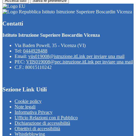
Accetta tutti
Salva le preferenze
Istituto Istruzione Superiore Boscardin Vicenza
Contatti
Istituto Istruzione Superiore Boscardin Vicenza
Via Baden Powell, 35 - Vicenza (VI)
Tel:
0444928488
Email:
viis019008@istruzione.it
Link per inviare una mail
PEC:
VIIS019008@pec.istruzione.it
Link per inviare una mail
C.F.: 80015110242
Sezione Link Utili
Cookie policy
Note legali
Informativa Privacy
Ufficio Relazioni con il Pubblico
Dichiarazione di accessibilità
Obiettivi di accessibilità
Whistleblowing