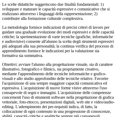
Le scelte didattiche suggeriscono due finalità fondamentali: 1)
sviluppare e maturare le capacità espressive e comunicative che si
realizzano attraverso i linguaggi della rappresentazione; 2)
contribuire alla formazione culturale complessiva.
La metodologia fornisce indicazioni di precisi criteri di lavoro per
guidare una graduale evoluzione dei modi espressivi e delle capacità
critiche; la sperimentazione di varie tecniche (grafiche, informatiche
e audiovisive) consente all'alunno la scelta degli strumenti espressivi
più adeguati alla sua personalità; la continua verifica del processo di
apprendimento fornisce le indicazioni per la valutazione sia
formativa sia sommativa.
Obiettivi: avviare l'alunno alla progettazione visuale, sia di carattere
illustrativo, fotografico e filmico, sia propriamente creativo,
mediante l'apprendimento delle tecniche informatiche e grafico-
visuali e allo studio approfondito delle tecniche relative. Favorire
l'acquisizione di una sempre maggiore capacità comunicativa ed
espressiva. L'acquisizione di nuove forme visive attraverso l'uso
consapevole di segni e immagini. L'acquisizione delle competenze
concernenti l'uso di strumenti software nella progettazione di grafica
vettoriale, foto-ritocco, presentazioni digitali, web site e video/audio-
editing. L'adempimento dei pre-requisiti indica, di fatto, la
collocazione di ogni contenuto in una progressione di conoscenze,
abilità, capacità critiche e analitiche sempre più consapevoli.