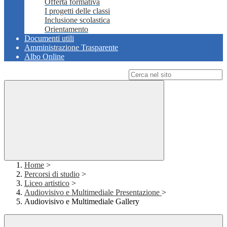
Offerta formativa
I progetti delle classi
Inclusione scolastica
Orientamento
Documenti utili
Amministrazione Trasparente
Albo Online
Campo di ricerca per le pagine del sito
Home
>
Percorsi di studio
>
Liceo artistico
>
Audiovisivo e Multimediale Presentazione
>
Audiovisivo e Multimediale Gallery