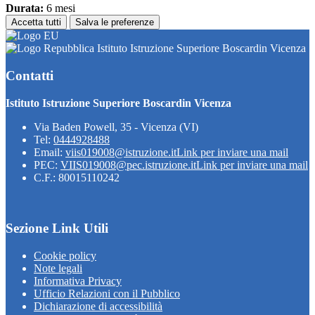
Durata:
6 mesi
Accetta tutti
Salva le preferenze
Istituto Istruzione Superiore Boscardin Vicenza
Contatti
Istituto Istruzione Superiore Boscardin Vicenza
Via Baden Powell, 35 - Vicenza (VI)
Tel:
0444928488
Email:
viis019008@istruzione.it
Link per inviare una mail
PEC:
VIIS019008@pec.istruzione.it
Link per inviare una mail
C.F.: 80015110242
Sezione Link Utili
Cookie policy
Note legali
Informativa Privacy
Ufficio Relazioni con il Pubblico
Dichiarazione di accessibilità