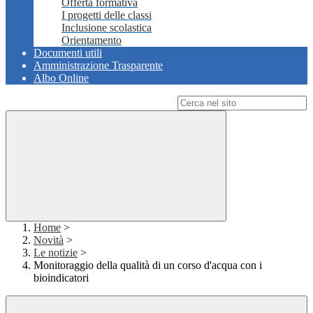
Offerta formativa
I progetti delle classi
Inclusione scolastica
Orientamento
Documenti utili
Amministrazione Trasparente
Albo Online
Campo di ricerca per le pagine del sito
Home
>
Novità
>
Le notizie
>
Monitoraggio della qualità di un corso d'acqua con i
bioindicatori