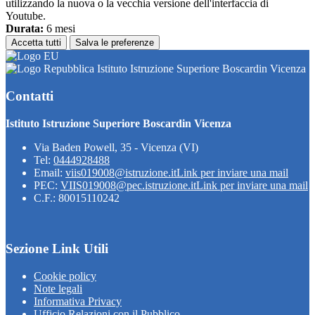
utilizzando la nuova o la vecchia versione dell'interfaccia di
Youtube.
Durata:
6 mesi
Accetta tutti
Salva le preferenze
Istituto Istruzione Superiore Boscardin Vicenza
Contatti
Istituto Istruzione Superiore Boscardin Vicenza
Via Baden Powell, 35 - Vicenza (VI)
Tel:
0444928488
Email:
viis019008@istruzione.it
Link per inviare una mail
PEC:
VIIS019008@pec.istruzione.it
Link per inviare una mail
C.F.: 80015110242
Sezione Link Utili
Cookie policy
Note legali
Informativa Privacy
Ufficio Relazioni con il Pubblico