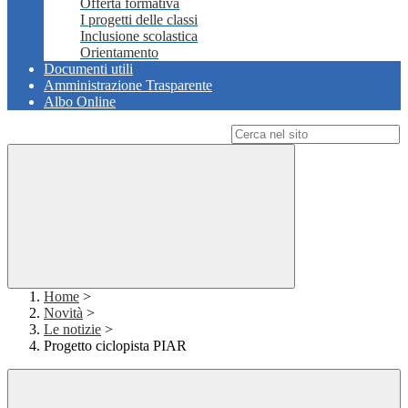
Offerta formativa
I progetti delle classi
Inclusione scolastica
Orientamento
Documenti utili
Amministrazione Trasparente
Albo Online
Campo di ricerca per le pagine del sito
Home
>
Novità
>
Le notizie
>
Progetto ciclopista PIAR