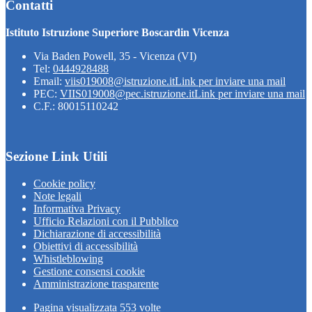
Contatti
Istituto Istruzione Superiore Boscardin Vicenza
Via Baden Powell, 35 - Vicenza (VI)
Tel:
0444928488
Email:
viis019008@istruzione.it
Link per inviare una mail
PEC:
VIIS019008@pec.istruzione.it
Link per inviare una mail
C.F.: 80015110242
Sezione Link Utili
Cookie policy
Note legali
Informativa Privacy
Ufficio Relazioni con il Pubblico
Dichiarazione di accessibilità
Obiettivi di accessibilità
Whistleblowing
Gestione consensi cookie
Amministrazione trasparente
Pagina visualizzata
553
volte