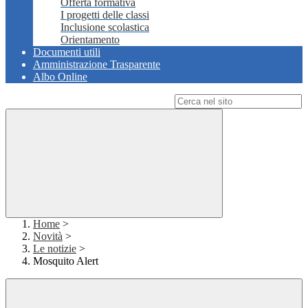
Offerta formativa
I progetti delle classi
Inclusione scolastica
Orientamento
Documenti utili
Amministrazione Trasparente
Albo Online
Campo di ricerca per le pagine del sito
Home
>
Novità
>
Le notizie
>
Mosquito Alert