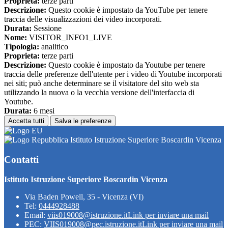
Proprieta:
terze parti
Descrizione:
Questo cookie è impostato da YouTube per tenere
traccia delle visualizzazioni dei video incorporati.
Durata:
Sessione
Nome:
VISITOR_INFO1_LIVE
Tipologia:
analitico
Proprieta:
terze parti
Descrizione:
Questo cookie è impostato da Youtube per tenere
traccia delle preferenze dell'utente per i video di Youtube incorporati
nei siti; può anche determinare se il visitatore del sito web sta
utilizzando la nuova o la vecchia versione dell'interfaccia di
Youtube.
Durata:
6 mesi
Accetta tutti
Salva le preferenze
Istituto Istruzione Superiore Boscardin Vicenza
Contatti
Istituto Istruzione Superiore Boscardin Vicenza
Via Baden Powell, 35 - Vicenza (VI)
Tel:
0444928488
Email:
viis019008@istruzione.it
Link per inviare una mail
PEC:
VIIS019008@pec.istruzione.it
Link per inviare una mail