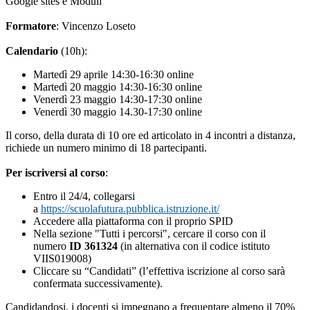
Google sites e Moduli
Formatore
: Vincenzo Loseto
Calendario
(10h):
Martedì 29 aprile 14:30-16:30 online
Martedì 20 maggio 14:30-16:30 online
Venerdì 23 maggio 14:30-17:30 online
Venerdì 30 maggio 14.30-17:30 online
Il corso, della durata di 10 ore ed articolato in 4 incontri a distanza,
richiede un numero minimo di 18 partecipanti.
Per iscriversi al corso
:
Entro il 24/4, collegarsi
a
https://scuolafutura.pubblica.istruzione.it/
Accedere alla piattaforma con il proprio SPID
Nella sezione "Tutti i percorsi", cercare il corso con il
numero
ID 361324
(in alternativa con il codice istituto
VIIS019008)
Cliccare su “Candidati” (l’effettiva iscrizione al corso sarà
confermata successivamente).
Candidandosi, i docenti si impegnano a frequentare almeno il 70%