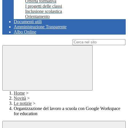
Offerta formativa
I progetti delle classi
Inclusione scolastica
Orientamento
Documenti utili
Amministrazione Trasparente
Albo Online
Campo di ricerca per le pagine del sito
Home
>
Novità
>
Le notizie
>
Organizzazione del lavoro a scuola con Google Workspace
for education