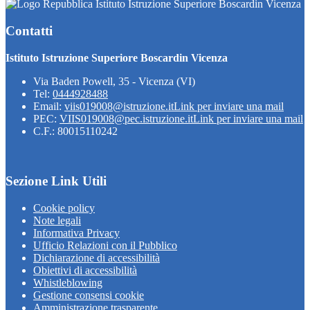
Istituto Istruzione Superiore Boscardin Vicenza
Contatti
Istituto Istruzione Superiore Boscardin Vicenza
Via Baden Powell, 35 - Vicenza (VI)
Tel:
0444928488
Email:
viis019008@istruzione.it
Link per inviare una mail
PEC:
VIIS019008@pec.istruzione.it
Link per inviare una mail
C.F.: 80015110242
Sezione Link Utili
Cookie policy
Note legali
Informativa Privacy
Ufficio Relazioni con il Pubblico
Dichiarazione di accessibilità
Obiettivi di accessibilità
Whistleblowing
Gestione consensi cookie
Amministrazione trasparente