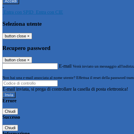
-
Entra con SPID
Entra con CIE
Seleziona utente
button close
×
Recupero password
button close
×
E-mail
Verrà inviato un messaggio all'indirizz
Non hai una e-mail associata al nome utente? Effettua il reset della password tram
E-mail inviata, si prega di controllare la casella di posta elettronica!
Errore
Chiudi
Successo
Chiudi
Informazione