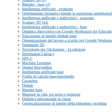
Blender - base (2)
Intelligenza artificiale - avanzato
Orientamento formativo tramite la narrazione autobiograf
Intelligenza artificiale e audiovisivi - avanzato
Scanner 3D 1ed.
Intelligenza artificiale e audiovisivi - base
Didattica Innovativa con Google Workspace for Educati
Educazione al mondo digitale base
Organizzazione del lavoro a scuola con Google Workspac
Stampante 3D
Tecnologie per l'inclusione - 1a edizione
Information Literacy
HPLC
Machine Learning
Digital Storytelling
Intelligenza artificiale base
Foglio di calcolo base/intermedio
Geogebra
Debate
Blender base
Mappare la città, tra storia e memoria
Didattica laboratoriale in classe
Geolocalizzazione di pagine della letteratura vicentina