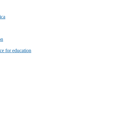
ica
on
e for education