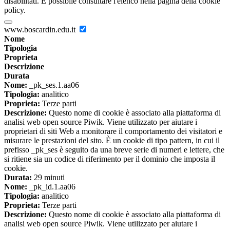
disabilitati. È possibile consultare l'elenco nella pagina della cookie
policy.
www.boscardin.edu.it
Nome
Tipologia
Proprieta
Descrizione
Durata
Nome:
_pk_ses.1.aa06
Tipologia:
analitico
Proprieta:
Terze parti
Descrizione:
Questo nome di cookie è associato alla piattaforma di
analisi web open source Piwik. Viene utilizzato per aiutare i
proprietari di siti Web a monitorare il comportamento dei visitatori e
misurare le prestazioni del sito. È un cookie di tipo pattern, in cui il
prefisso _pk_ses è seguito da una breve serie di numeri e lettere, che
si ritiene sia un codice di riferimento per il dominio che imposta il
cookie.
Durata:
29 minuti
Nome:
_pk_id.1.aa06
Tipologia:
analitico
Proprieta:
Terze parti
Descrizione:
Questo nome di cookie è associato alla piattaforma di
analisi web open source Piwik. Viene utilizzato per aiutare i