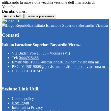
utilizzando la nuova o la vecchia versione dell'interfaccia di
Youtube.
Durata:
6 mesi
Accetta tutti
Salva le preferenze
Istituto Istruzione Superiore Boscardin Vicenza
Contatti
Istituto Istruzione Superiore Boscardin Vicenza
Via Baden Powell, 35 - Vicenza (VI)
Tel:
0444928488
Email:
viis019008@istruzione.it
Link per inviare una mail
PEC:
VIIS019008@pec.istruzione.it
Link per inviare una mail
C.F.: 80015110242
Sezione Link Utili
Cookie policy
Note legali
Informativa Privacy