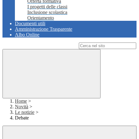
Offerta formativa
I progetti delle classi
Inclusione scolastica
Orientamento
Documenti utili
Amministrazione Trasparente
Albo Online
Campo di ricerca per le pagine del sito
Home
>
Novità
>
Le notizie
>
Debate