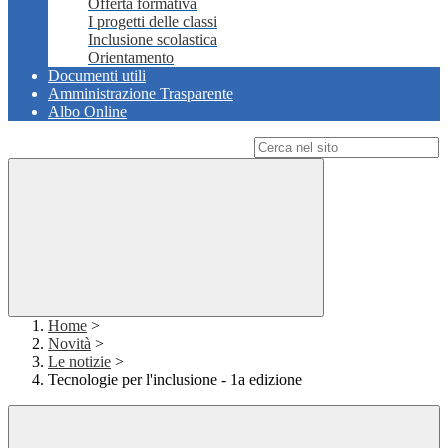
Offerta formativa
I progetti delle classi
Inclusione scolastica
Orientamento
Documenti utili
Amministrazione Trasparente
Albo Online
Campo di ricerca per le pagine del sito
Home
>
Novità
>
Le notizie
>
Tecnologie per l'inclusione - 1a edizione