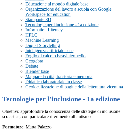
Educazione al mondo digitale base
Organizzazione del lavoro a scuola con Google
Workspace for education
Stampante 3D
Tecnologie per l'inclusione - 1a edizione
Information Literacy
HPLC
Machine Learning
Digital Storytelling
Intelligenza artificiale base
Foglio di calcolo base/intermedio
Geogebra
Debate
Blender base
Mappare la città, tra storia e memoria
Didattica laboratoriale in classe
Geolocalizzazione di pagine della letteratura vicentina
Tecnologie per l'inclusione - 1a edizione
Obiettivi: approfondire la conoscenza delle strategie di inclusione
scolastica, con particolare riferimento all’autismo
Formatore
: Marta Palazzo