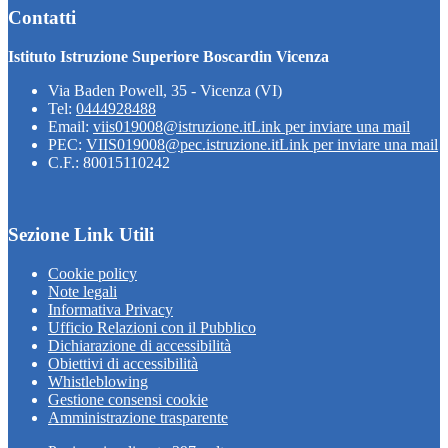
Contatti
Istituto Istruzione Superiore Boscardin Vicenza
Via Baden Powell, 35 - Vicenza (VI)
Tel:
0444928488
Email:
viis019008@istruzione.it
Link per inviare una mail
PEC:
VIIS019008@pec.istruzione.it
Link per inviare una mail
C.F.: 80015110242
Sezione Link Utili
Cookie policy
Note legali
Informativa Privacy
Ufficio Relazioni con il Pubblico
Dichiarazione di accessibilità
Obiettivi di accessibilità
Whistleblowing
Gestione consensi cookie
Amministrazione trasparente