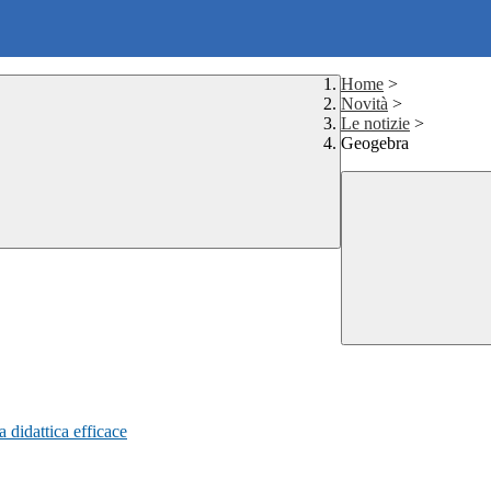
Home
>
Novità
>
Le notizie
>
Geogebra
a didattica efficace