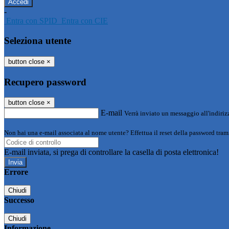
-
Entra con SPID
Entra con CIE
Seleziona utente
button close
×
Recupero password
button close
×
E-mail
Verrà inviato un messaggio all'indirizz
Non hai una e-mail associata al nome utente? Effettua il reset della password tram
E-mail inviata, si prega di controllare la casella di posta elettronica!
Errore
Chiudi
Successo
Chiudi
Informazione