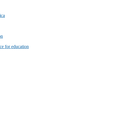
ica
on
e for education