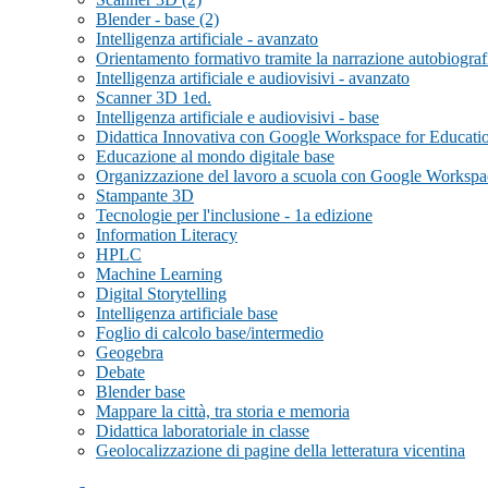
Blender - base (2)
Intelligenza artificiale - avanzato
Orientamento formativo tramite la narrazione autobiograf
Intelligenza artificiale e audiovisivi - avanzato
Scanner 3D 1ed.
Intelligenza artificiale e audiovisivi - base
Didattica Innovativa con Google Workspace for Educati
Educazione al mondo digitale base
Organizzazione del lavoro a scuola con Google Workspac
Stampante 3D
Tecnologie per l'inclusione - 1a edizione
Information Literacy
HPLC
Machine Learning
Digital Storytelling
Intelligenza artificiale base
Foglio di calcolo base/intermedio
Geogebra
Debate
Blender base
Mappare la città, tra storia e memoria
Didattica laboratoriale in classe
Geolocalizzazione di pagine della letteratura vicentina