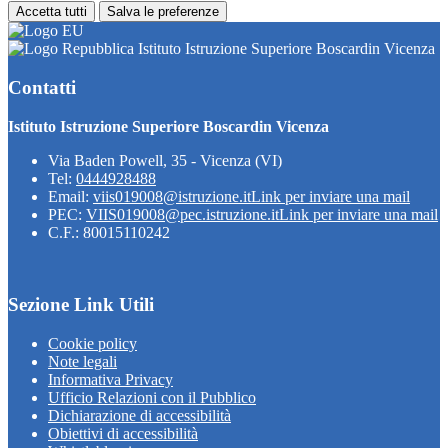
Accetta tutti
Salva le preferenze
Istituto Istruzione Superiore Boscardin Vicenza
Contatti
Istituto Istruzione Superiore Boscardin Vicenza
Via Baden Powell, 35 - Vicenza (VI)
Tel:
0444928488
Email:
viis019008@istruzione.it
Link per inviare una mail
PEC:
VIIS019008@pec.istruzione.it
Link per inviare una mail
C.F.: 80015110242
Sezione Link Utili
Cookie policy
Note legali
Informativa Privacy
Ufficio Relazioni con il Pubblico
Dichiarazione di accessibilità
Obiettivi di accessibilità