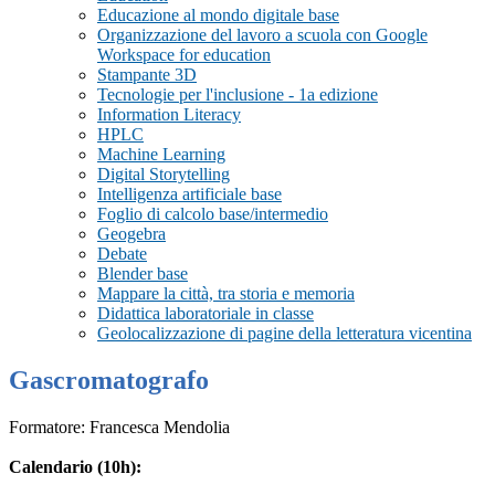
Educazione al mondo digitale base
Organizzazione del lavoro a scuola con Google
Workspace for education
Stampante 3D
Tecnologie per l'inclusione - 1a edizione
Information Literacy
HPLC
Machine Learning
Digital Storytelling
Intelligenza artificiale base
Foglio di calcolo base/intermedio
Geogebra
Debate
Blender base
Mappare la città, tra storia e memoria
Didattica laboratoriale in classe
Geolocalizzazione di pagine della letteratura vicentina
Gascromatografo
Formatore: Francesca Mendolia
Calendario (10h):