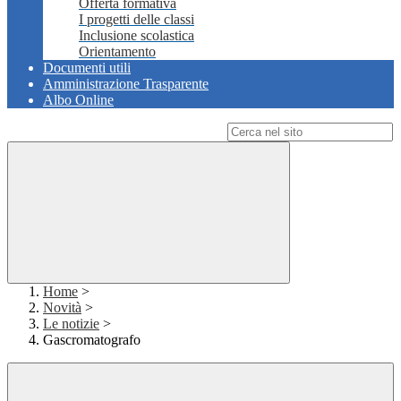
Offerta formativa
I progetti delle classi
Inclusione scolastica
Orientamento
Documenti utili
Amministrazione Trasparente
Albo Online
Campo di ricerca per le pagine del sito
Home
>
Novità
>
Le notizie
>
Gascromatografo