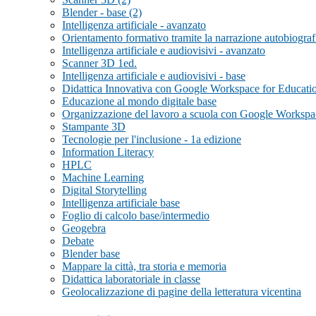
Blender - base (2)
Intelligenza artificiale - avanzato
Orientamento formativo tramite la narrazione autobiograf
Intelligenza artificiale e audiovisivi - avanzato
Scanner 3D 1ed.
Intelligenza artificiale e audiovisivi - base
Didattica Innovativa con Google Workspace for Educati
Educazione al mondo digitale base
Organizzazione del lavoro a scuola con Google Workspac
Stampante 3D
Tecnologie per l'inclusione - 1a edizione
Information Literacy
HPLC
Machine Learning
Digital Storytelling
Intelligenza artificiale base
Foglio di calcolo base/intermedio
Geogebra
Debate
Blender base
Mappare la città, tra storia e memoria
Didattica laboratoriale in classe
Geolocalizzazione di pagine della letteratura vicentina