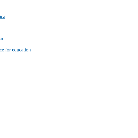
ica
on
e for education