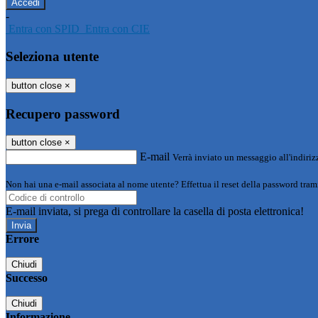
-
Entra con SPID
Entra con CIE
Seleziona utente
button close
×
Recupero password
button close
×
E-mail
Verrà inviato un messaggio all'indirizz
Non hai una e-mail associata al nome utente? Effettua il reset della password tram
E-mail inviata, si prega di controllare la casella di posta elettronica!
Errore
Chiudi
Successo
Chiudi
Informazione