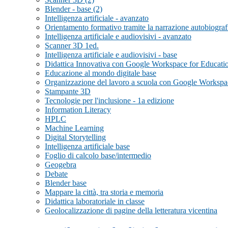
Blender - base (2)
Intelligenza artificiale - avanzato
Orientamento formativo tramite la narrazione autobiograf
Intelligenza artificiale e audiovisivi - avanzato
Scanner 3D 1ed.
Intelligenza artificiale e audiovisivi - base
Didattica Innovativa con Google Workspace for Educati
Educazione al mondo digitale base
Organizzazione del lavoro a scuola con Google Workspac
Stampante 3D
Tecnologie per l'inclusione - 1a edizione
Information Literacy
HPLC
Machine Learning
Digital Storytelling
Intelligenza artificiale base
Foglio di calcolo base/intermedio
Geogebra
Debate
Blender base
Mappare la città, tra storia e memoria
Didattica laboratoriale in classe
Geolocalizzazione di pagine della letteratura vicentina