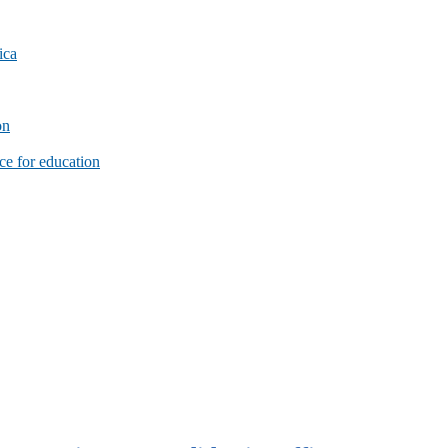
ica
on
e for education