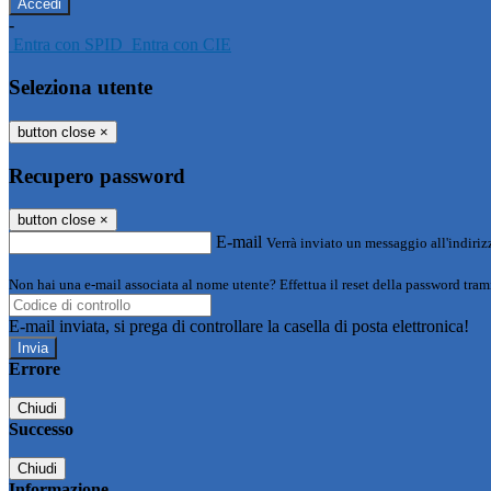
-
Entra con SPID
Entra con CIE
Seleziona utente
button close
×
Recupero password
button close
×
E-mail
Verrà inviato un messaggio all'indirizz
Non hai una e-mail associata al nome utente? Effettua il reset della password tram
E-mail inviata, si prega di controllare la casella di posta elettronica!
Errore
Chiudi
Successo
Chiudi
Informazione